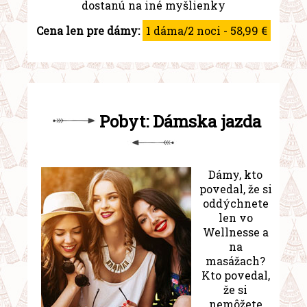
dostanú na iné myšlienky
Cena len pre dámy:
1 dáma/2 noci - 58,99 €
Pobyt: Dámska jazda
Dámy, kto
povedal, že si
oddýchnete
len vo
Wellnesse a
na
masážach?
Kto povedal,
že si
nemôžete