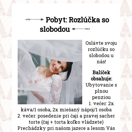
Pobyt: Rozlúčka so
slobodou
Oslávte svoju
rozlúčku so
slobodou u
nás!
Balíček
obsahuje:
Ubytovanie s
plnou
penziou
1. večer: 2x
káva/1 osoba, 2x miešaný nápoj/1 osoba
2. večer: posedenie pri čaji a pravej sacher
torte (čaj + torta koľko vládzete)
Prechádzky pri našom jazere a lesom Vás