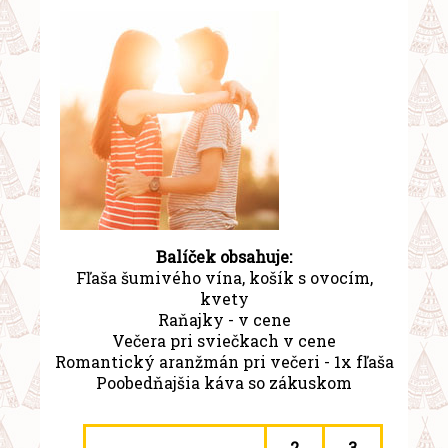
Balíček obsahuje:
Fľaša šumivého vína, košík s ovocím,
kvety
Raňajky - v cene
Večera pri sviečkach v cene
Romantický aranžmán pri večeri - 1x fľaša
Poobedňajšia káva so zákuskom
2
3