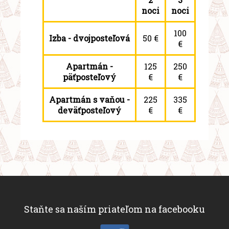
noci
noci
100
Izba - dvojposteľová
50 €
€
Apartmán -
125
250
päťposteľový
€
€
Apartmán s vaňou -
225
335
deväťposteľový
€
€
Staňte sa naším priateľom na facebooku