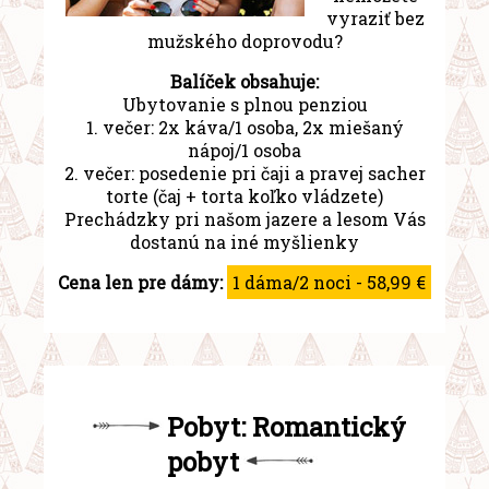
vyraziť bez
mužského doprovodu?
Balíček obsahuje:
Ubytovanie s plnou penziou
1. večer: 2x káva/1 osoba, 2x miešaný
nápoj/1 osoba
2. večer: posedenie pri čaji a pravej sacher
torte (čaj + torta koľko vládzete)
Prechádzky pri našom jazere a lesom Vás
dostanú na iné myšlienky
Cena len pre dámy:
1 dáma/2 noci - 58,99 €
Pobyt: Romantický
pobyt